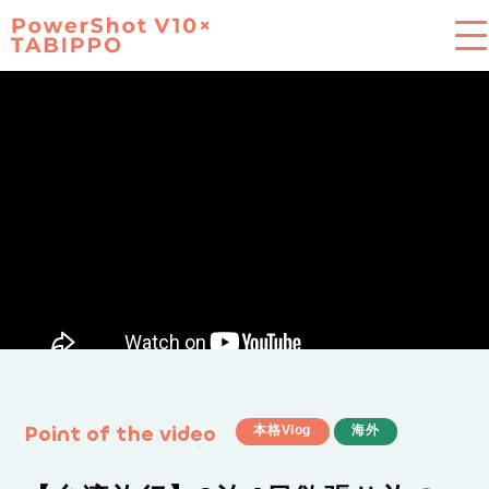
旅の思い出、手軽に綺麗に
PowerShot V10×TABIPPO
Product
Vlog
Column
Point of the video
本格Vlog
海外
Ambassador